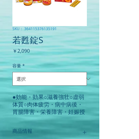
SKU： 364115376135191
若甦錠S
価
￥2,090
格
容量
*
●効能・効果○滋養強壮○虚弱
体質○肉体疲労・病中病後・
胃腸障害・栄養障害・妊娠授
乳期・発熱性消耗性疾患など
の場合の栄養補給。
商品情報