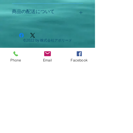
●用法・用量
商品の配送について
次の1回量を、水又はお湯と一緒に
【配送料】
服用してください。
合計5,000円(税込)以上のご購入で配送
料無料。それ以外は、配達料一律500
年齢
1回量
1日服
©2022 by 株式会社アポリード
円。(初回ご利用時限定で、3,000円(税
用回
込)以上購入で配達料無料)。
数
Phone
Email
Facebook
【配達可能地域】
成人（15
2錠
2回
八幡浜市、西予市、伊方町
歳以上）
【配達時間】
15歳未満
服用し
平日 18:00～20:00
ないこ
土曜日 10:00～12:30
と
日曜・祝日は配達できません。
※ご希望の時間に添わない可能性もご
●成分・分量
ざいます。詳しくはお電話でお問い合
【4錠（成人1日服用量）中】
わせください。
ニンジン乾燥エキス 180mg（原生
薬として600mg）
【お支払いについて】
ビタミンE散 20mg（トコフェロー