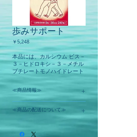
歩みサポート
価
￥5,248
格
本品には、カルシウム ビス－
３－ヒドロキシ－３－メチル
ブチレートモノハイドレート
（HMBカルシウム）が含まれ
ます。カルシウム ビス－３－
≪商品情報≫
ヒドロキシ－３－メチルブチ
レートモノハイドレート
【想定する主な対象者】
（HMBカルシウム）は、筋肉
≪商品の配送について≫
スポーツ選手やトレーニングされた者
の維持に働きかけ、運動との
を除いた健康な中高年（自立した日常
併用で、自立した日常生活を
生活を送る上で必要な筋力が気になる
送る上で必要な筋力（立つ・
方）
【機能性関与成分名】