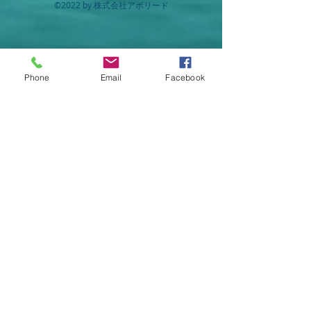
歩くなどの日常の動作に必要
©2022 by 株式会社アポリード
カルシウム ビス－３－ヒドロキシ－
な筋力）の維持・低下抑制に
３－メチルブチレートモノハイドレー
役立つ機能が報告されていま
ト（HMBカルシウム）
す。
本品は、多量摂取により疾病が治癒し
Phone
Email
Facebook
たり、より健康が増進するものではあ
りません。本品には、カルシウムが含
まれます。カルシウムの過剰摂取にな
らないよう注意してください。一日摂
取目安量を守ってください。