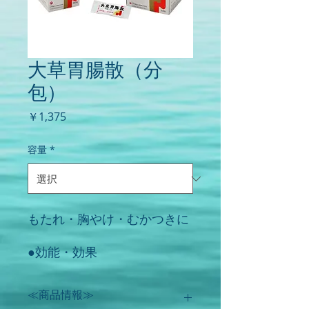
大草胃腸散（分
包）
価
￥1,375
格
容量
*
もたれ・胸やけ・むかつきに
●効能・効果
○ もたれ（胃もたれ）、胃
部・腹部膨満感、胃部不快
≪商品情報≫
感、胃重