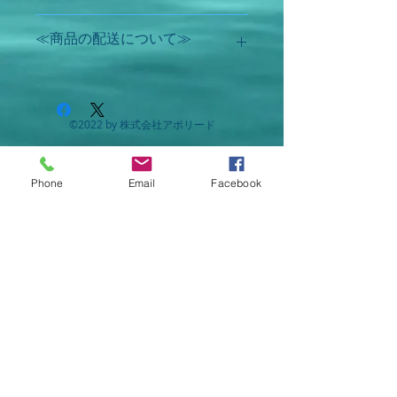
○ 食欲不振（食欲減退）、
飲み過ぎ、食べ過ぎ、げっぷ
●用法・用量
≪商品の配送について≫
（おくび）、消化不良
次の量を、食後に水またはお湯で
○ 胃痛、胃酸過多、胸や
こちらの商品は、ご自宅まで配達致し
服用してください。
け、胸つかえ、胃弱
ます。
○ はきけ（むかつき、胃の
年齢
1回量
1日服
©2022 by 株式会社アポリード
【配送料】
用回
むかつき、二日酔・悪酔のむ
合計5,000円(税込)以上のご購入で配送
数
かつき、嘔気、悪心）、嘔吐
料無料。それ以外は、配達料一律500
Phone
Email
Facebook
円。(初回ご利用時限定で、3,000円(税
成人（15
1包
3回
込)以上購入で配達料無料)。
歳以上）
【配達可能地域】
11歳以上
2/3包
八幡浜市、西予市、伊方町
15歳未満
【配達時間】
8歳以上
1/2包
平日 18:00～20:00
11歳未満
土曜日 10:00～12:30
日曜・祝日は配達できません。
5歳以上8
1/3包
※ご希望の時間に添わない可能性もご
歳未満
ざいます。詳しくはお電話でお問い合