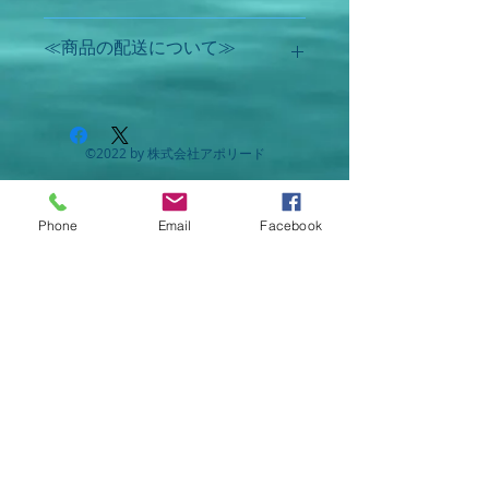
退）、飲み過ぎ、食べ過ぎ、
げっぷ（おくび）、消化不良
●用法・用量
≪商品の配送について≫
○ 胃痛、胃酸過多、胸やけ、
次の1回量を、食後に水またはお湯
胸つかえ、胃弱
【配送料】
で服用してください。
○ はきけ（むかつき、胃のむ
合計5,000円(税込)以上のご購入で配送
かつき、二日酔・悪酔のむか
料無料。それ以外は、配達料一律500
年齢
1回量
1日服
©2022 by 株式会社アポリード
円。(初回ご利用時限定で、3,000円(税
用回
つき、嘔気、悪心）、嘔吐
込)以上購入で配達料無料)。
数
Phone
Email
Facebook
【配達可能地域】
成人（15
1包
3回
八幡浜市、西予市、伊方町
歳以上）
【配達時間】
11歳以上
2/3包
平日 18:00～20:00
15歳未満
土曜日 10:00～12:30
日曜・祝日は配達できません。
8歳以上
1/2包
※ご希望の時間に添わない可能性もご
11歳未満
ざいます。詳しくはお電話でお問い合
わせください。
5歳以上8
1/3包
歳未満
【お支払いについて】