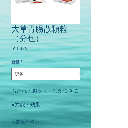
大草胃腸散顆粒
（分包）
価
￥1,375
格
容量
*
もたれ・胸やけ・むかつきに
●効能・効果
○ もたれ（胃もたれ）、胃
部・腹部膨満感、胃部不快
≪商品情報≫
感、胃重○ 食欲不振（食欲減