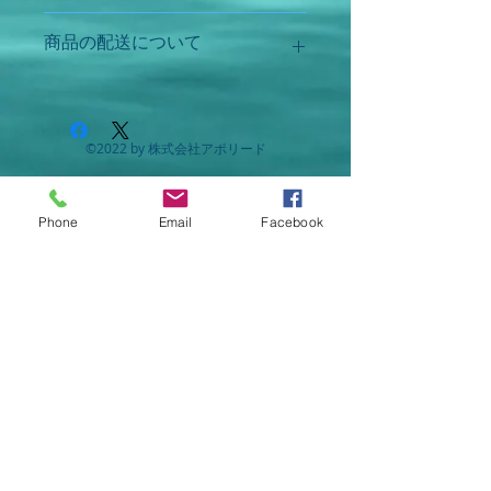
●用法・用量
商品の配送について
次の1回量を服用してください。症
こちらの商品は、ご自宅まで配達致し
状により、通常の2～3倍を服用す
ます。
ることもできます。
©2022 by 株式会社アポリード
【配送料】
年齢
1回量
1日服用
合計5,000円(税込)以上のご購入で配送
回数
料無料。それ以外は、配達料一律500
Phone
Email
Facebook
円。(初回ご利用時限定で、3,000円(税
大人
4錠
3回
込)以上購入で配達料無料)。
8～
2錠
【配達可能地域】
15才
八幡浜市、西予市、伊方町
8才
服用しな
【配達時間】
未満
いこと
平日 18:00～20:00
土曜日 10:00～12:30
●成分・分量
日曜・祝日は配達できません。
【12錠(成人1日服用量)中】
※ご希望の時間に添わない可能性もご
サイコ末・ハマボウフウ末・セン
ざいます。詳しくはお電話でお問い合