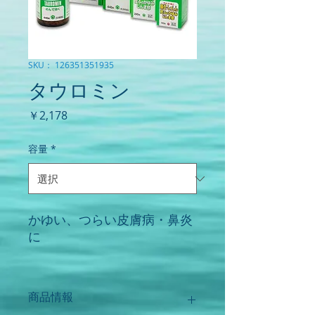
SKU： 126351351935
タウロミン
価
￥2,178
格
容量
*
かゆい、つらい皮膚病・鼻炎
に
●効能・効果
湿疹、皮膚炎、じんま疹、皮
商品情報
膚のかゆみ、鼻炎