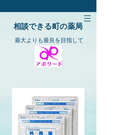
​​相談できる町の薬局
​​最大よりも最良を目指して